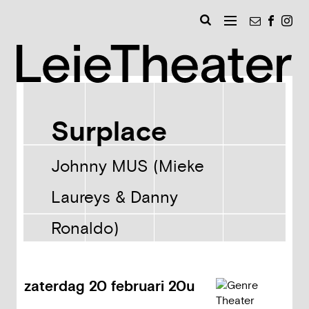
Naar
Nieuwsbri
Faceb
Ins
inhoud
MENU
Zoeken
Leie
Surplace
Johnny MUS (Mieke
Laureys & Danny
Ronaldo)
zaterdag
20 februari
20u