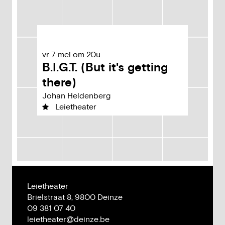
vr
7
mei
om
20u
B.I.G.T. (But it's getting
there)
Johan Heldenberg
Leietheater
Leietheater
Adres
Brielstraat 8,
9800
Deinze
Tel.
09 381 07 40
E-
leietheater
@
deinze.be