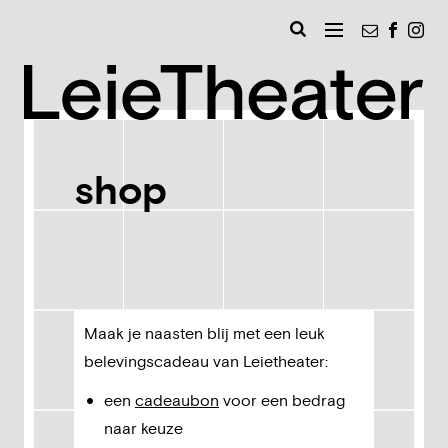
Naar
Nieuwsbri
Faceb
Ins
inhoud
MENU
Zoeken
Leie
shop
Maak je naasten blij met een leuk
belevingscadeau van Leietheater:
een
cadeaubon
voor een bedrag
naar keuze