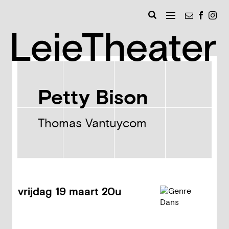
Naar
Nieuwsbri
Faceb
Ins
inhoud
MENU
Zoeken
Leie
Petty Bison
Thomas Vantuycom
vrijdag
19 maart
20u