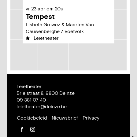
vr
23
apr
om
20u
Tempest
Lisbeth Gruwez & Maarten Van
Cauwenberghe / Voetvolk
Leietheater
Leietheater
Adres
Brielstraat 8,
9800
Deinze
Tel.
09 381 07 40
E-
leietheater
@
deinze.be
mail
Cookiebeleid
Nieuwsbrief
Privacy
Facebook
Instagram