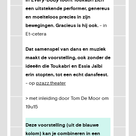
In
Every-Body
toont Toukabri zich
een uitstekende performer, genereus
en moeiteloos precies in zijn
bewegingen. Gracieus is hij ook.
- in
Et-cetera
Dat samenspel van dans en muziek
maakt de voorstelling, ook zonder de
ideeën die Toukabri en Essia Jaïbi
erin stopten, tot een echt dansfeest.
- op
pzazz.theater
> met inleiding door Tom De Moor om
19u15
Deze voorstelling (uit de blauwe
kolom) kan je combineren in een