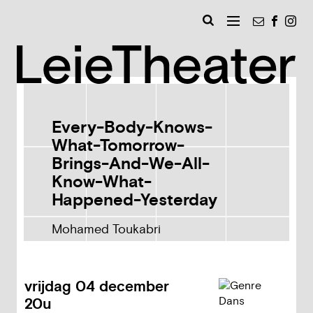
Naar
Nieuwsbri
Faceb
Ins
inhoud
MENU
Zoeken
Leie
Every-Body-Knows-
What-Tomorrow-
Brings-And-We-All-
Know-What-
Happened-Yesterday
Mohamed Toukabri
vrijdag
04 december
20u