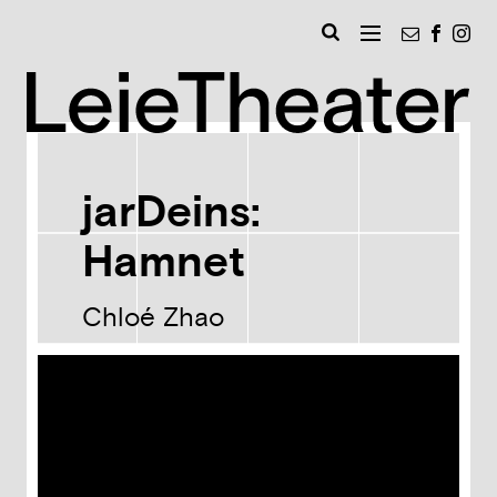
Naar
Nieuwsbri
Faceb
Ins
inhoud
MENU
Zoeken
Leie
jarDeins:
Hamnet
Chloé Zhao