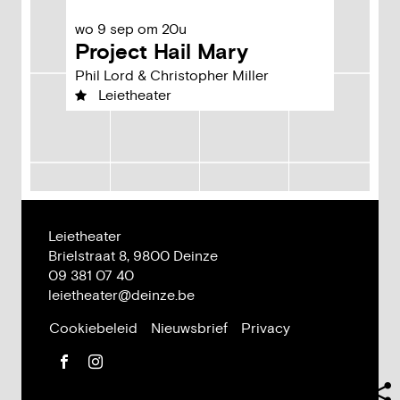
wo
9
sep
om
20u
Project Hail Mary
Phil Lord & Christopher Miller
Leietheater
Leietheater
Adres
Brielstraat 8,
9800
Deinze
Tel.
09 381 07 40
E-
leietheater
@
deinze.be
mail
Cookiebeleid
Nieuwsbrief
Privacy
Facebook
Instagram