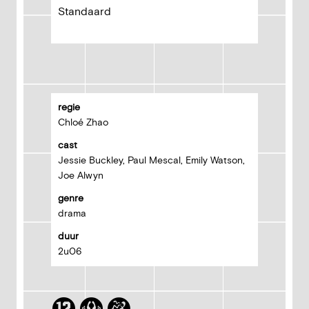
Standaard
regie
Chloé Zhao
cast
Jessie Buckley, Paul Mescal, Emily Watson,
Joe Alwyn
genre
drama
duur
2u06
K