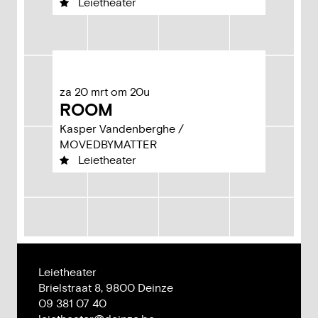
Leietheater
za
20
mrt
om
20u
ROOM
Kasper Vandenberghe /
MOVEDBYMATTER
Leietheater
Leietheater
Adres
Brielstraat 8,
9800
Deinze
Tel.
09 381 07 40