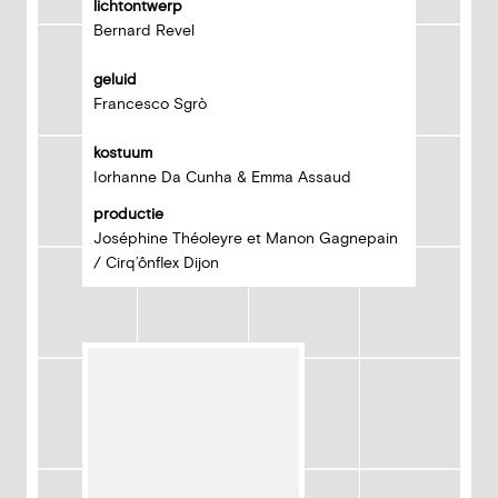
lichtontwerp
Bernard Revel
geluid
Francesco Sgrò
kostuum
Iorhanne Da Cunha & Emma Assaud
productie
Joséphine Théoleyre et Manon Gagnepain
/ Cirq’ônflex Dijon