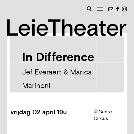
Naar
Nieuwsbri
Faceb
Ins
inhoud
MENU
Zoeken
Leie
In Difference
Jef Everaert & Marica
Marinoni
vrijdag
02 april
19u