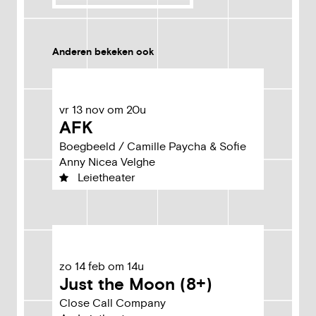
Anderen bekeken ook
vr
13
nov
om
20u
AFK
Boegbeeld / Camille Paycha & Sofie
Anny Nicea Velghe
Leietheater
zo
14
feb
om
14u
Just the Moon (8+)
Close Call Company