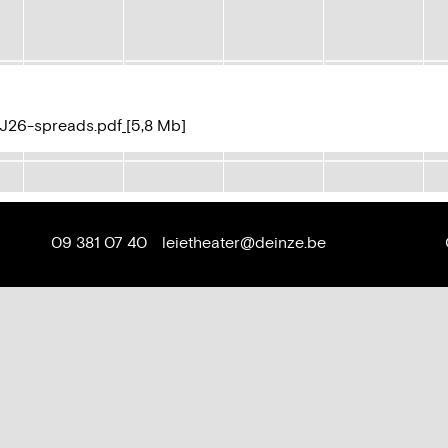
J26-spreads.pdf
5,8 Mb
Tel.
E-
09 381 07 40
leietheater
@
deinze.be
mail