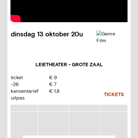
dinsdag
13 oktober
20u
LEIETHEATER - GROTE ZAAL
ticket
€
9
-26
€
7
kansentarief
€
1,8
TICKETS
uitpas