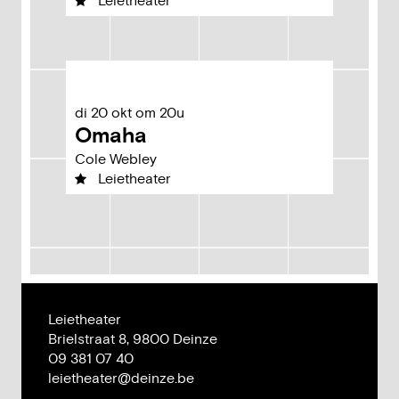
Leietheater
di
20
okt
om
20u
Omaha
Cole Webley
Leietheater
Leietheater
Adres
Brielstraat 8,
9800
Deinze
Tel.
09 381 07 40
E-
leietheater
@
deinze.be
mail