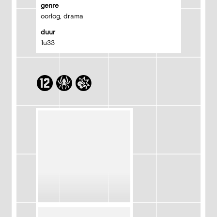
genre
oorlog, drama
duur
1u33
K
ij
k
w
ij
z
e
r