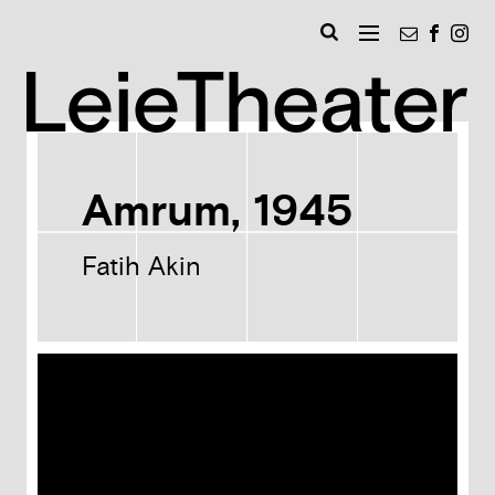
Naar
Nieuwsbri
Faceb
Ins
inhoud
MENU
Zoeken
Leie
Amrum, 1945
Fatih Akin