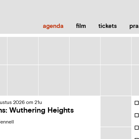
Naar
Ga
inhoud
naar
verfijn
of
agenda
film
tickets
pra
wijzig
resultaten
.
Ve
ustus
2026
om
21u
C
of
ns: Wuthering Heights
wi
re
ennell