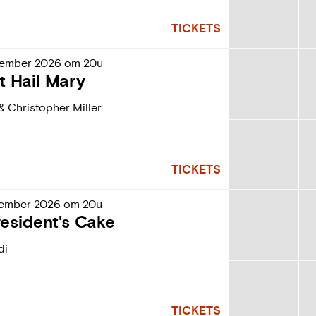
TICKETS
tember
2026
om
20u
t Hail Mary
& Christopher Miller
TICKETS
tember
2026
om
20u
esident's Cake
di
TICKETS