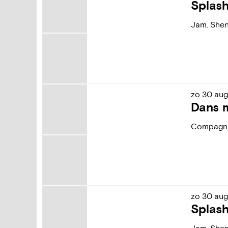
Splas
Jam. She
zo
30
aug
Dans 
Compagni
zo
30
aug
Splas