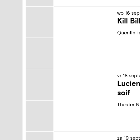
wo
16
sep
Kill B
Quentin T
vr
18
sept
Lucie
soif
Theater N
za
19
sep