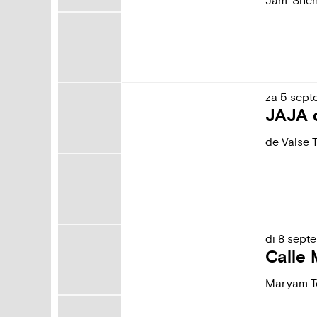
Jam. She
za
5
sept
JAJA d
de Valse 
di
8
sept
Calle
Maryam T