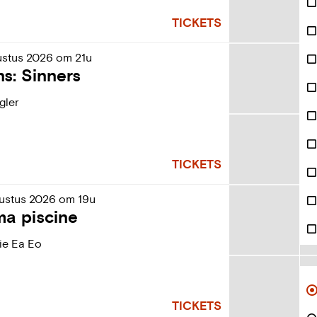
TICKETS
ustus
2026
om
21u
ns: Sinners
gler
TICKETS
ustus
2026
om
19u
ma piscine
e Ea Eo
W
TICKETS