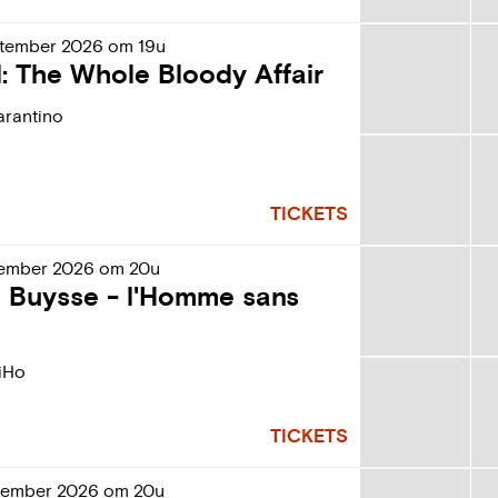
tember
2026
om
19u
ill: The Whole Bloody Affair
arantino
TICKETS
ember
2026
om
20u
n Buysse - l'Homme sans
iHo
TICKETS
tember
2026
om
20u