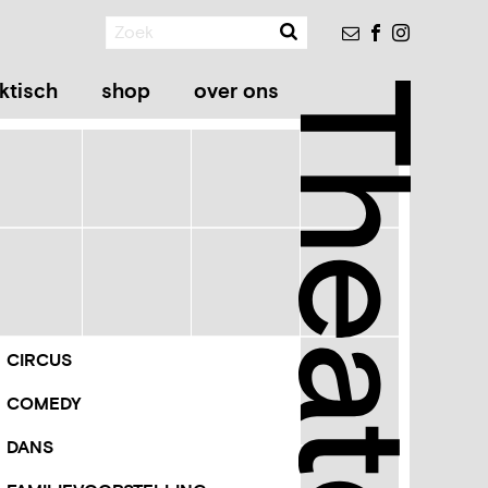
Zoeken
Nieuwsbrief
Facebook
Instagram
ktisch
shop
over ons
Theater
rfijn
ategorieën
CIRCUS
jzig
COMEDY
sultaten
DANS