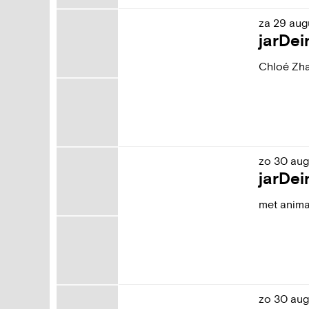
za
29
aug
jarDei
Chloé Zh
zo
30
aug
jarDei
met anima
zo
30
aug