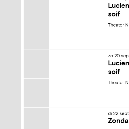
Lucie
soif
Theater N
zo
20
sep
Lucie
soif
Theater N
di
22
sep
Zonda