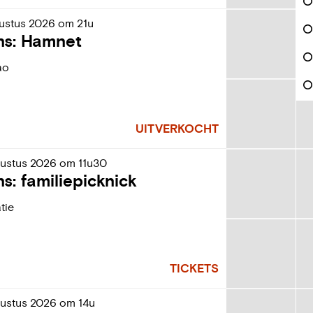
ustus
2026
om
21u
ns: Hamnet
ao
UITVERKOCHT
ustus
2026
om
11u30
ns: familiepicknick
tie
TICKETS
ustus
2026
om
14u