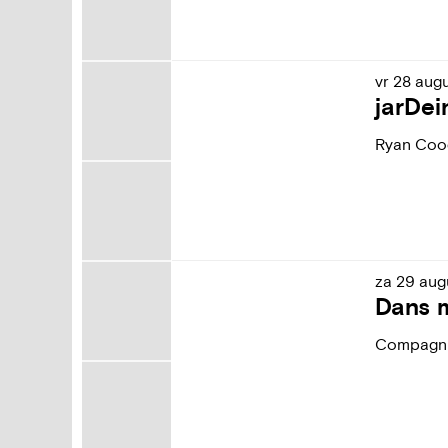
vr
28
aug
jarDei
Ryan Coo
za
29
aug
Dans 
Compagni