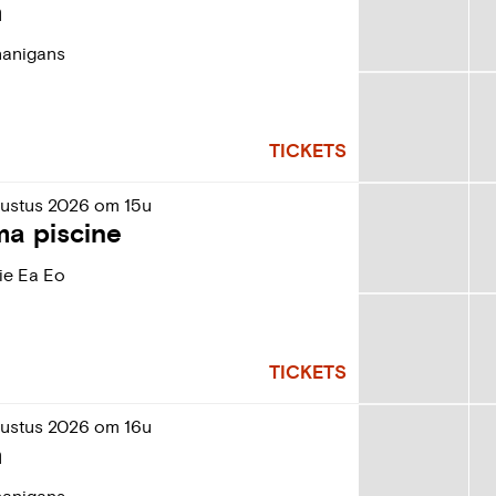
h
nanigans
TICKETS
ustus
2026
om
15u
ma piscine
e Ea Eo
TICKETS
ustus
2026
om
16u
h