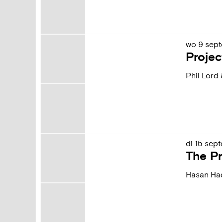
wo
9
sep
Projec
Phil Lord 
di
15
sep
The Pr
Hasan Ha