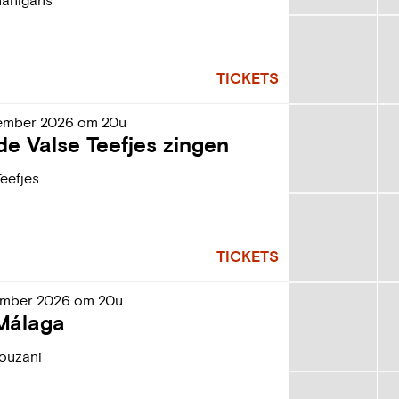
nanigans
TICKETS
ember
2026
om
20u
e Valse Teefjes zingen
Teefjes
TICKETS
ember
2026
om
20u
 Málaga
ouzani